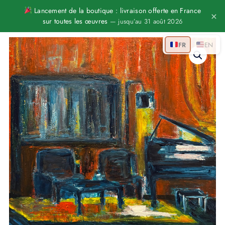
Aller
Lancement de la boutique : livraison offerte en France
×
sur toutes les œuvres
— jusqu’au 31 août 2026
au
contenu
quantité
FR
EN
de
Piano