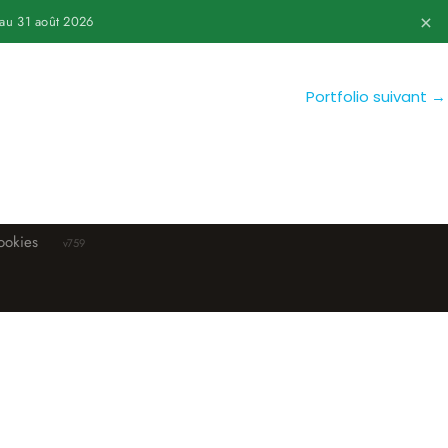
×
au 31 août 2026
Portfolio suivant
→
ookies
v759