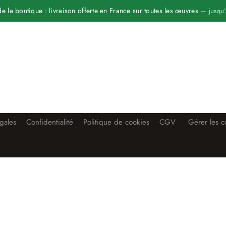
 la boutique : livraison offerte en France sur toutes les œuvres
— jusqu’
gales
Confidentialité
Politique de cookies
CGV
Gérer les c