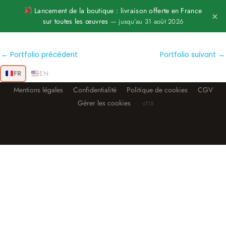
Aller
Lancement de la boutique : livraison offerte en France
×
sur toutes les œuvres
— jusqu’au 31 août 2026
au
contenu
←
Portfolio précédent
Portfolio suivant
→
FR
EN
Mentions légales
Confidentialité
Politique de cookies
CGV
Gérer les cookies
v715