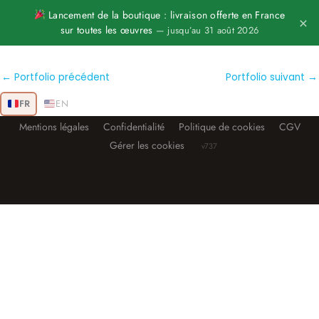
Aller
Lancement de la boutique : livraison offerte en France
×
sur toutes les œuvres
— jusqu’au 31 août 2026
au
contenu
←
Portfolio précédent
Portfolio suivant
→
FR
EN
Mentions légales
Confidentialité
Politique de cookies
CGV
Gérer les cookies
v737