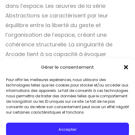
dans l’espace. Les œuvres de la série
Abstractions se caractérisent par leur
équilibre entre la liberté du geste et
l’organisation de l’espace, créant une
cohérence structurelle. La singularité de
Arcade tient à sa capacité à évoquer
subtilement l’architecture d’un espace
Gérer le consentement
intérieur, offrant une profondeur et une
Pour offrir les meilleures expériences, nous utilisons des
complexité qui se déploient progressivement
technologies telles que les cookies pour stocker et/ou accéder aux
informations des appareils. Le fait de consentir à ces technologies
sous le regard.
nous permettra de traiter des données telles que le comportement
de navigation ou les ID uniques sur ce site. Le fait de ne pas
consentir ou de retirer son consentement peut avoir un effet négatif
sur certaines caractéristiques et fonctions.
Accepter
Mentions légales
Confidentialité
Politique de cookies
CGV