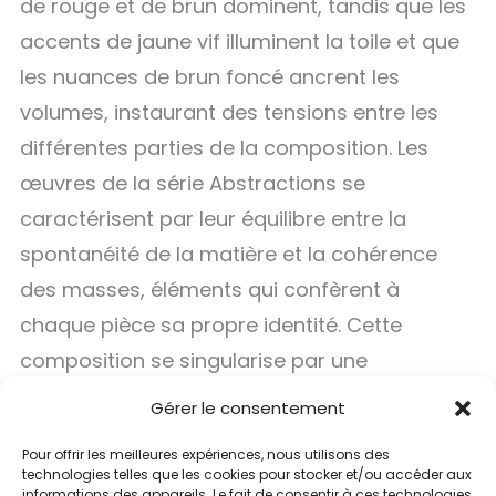
de rouge et de brun dominent, tandis que les
accents de jaune vif illuminent la toile et que
les nuances de brun foncé ancrent les
volumes, instaurant des tensions entre les
différentes parties de la composition. Les
œuvres de la série Abstractions se
caractérisent par leur équilibre entre la
spontanéité de la matière et la cohérence
des masses, éléments qui confèrent à
chaque pièce sa propre identité. Cette
composition se singularise par une
organisation spatiale qui évoque subtilement
Gérer le consentement
un paysage urbain, tout en maintenant une
Pour offrir les meilleures expériences, nous utilisons des
profonde abstraction qui ouvre des
technologies telles que les cookies pour stocker et/ou accéder aux
informations des appareils. Le fait de consentir à ces technologies