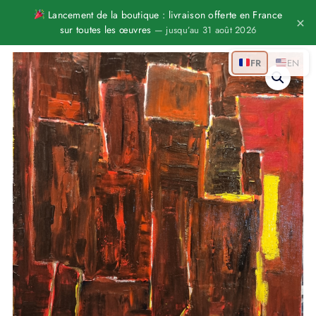
Aller
Lancement de la boutique : livraison offerte en France
×
sur toutes les œuvres
— jusqu’au 31 août 2026
au
contenu
quantité
FR
EN
de
Braises