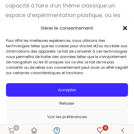
capacité à faire d’un thème classique un
espace d’expérimentation plastique, où les
silhouettes deviennent des formes
Gérer le consentement
émergeant de la matière, fusionnant avec les
Pour offrir les meilleures expériences, nous utilisons des
couleurs pour créer une œuvre où la
technologies telles que les cookies pour stocker et/ou accéder aux
informations des appareils. Le fait de consentir à ces technologies
figuration se fond dans l’expression picturale.
nous permettra de traiter des données telles que le comportement
de navigation ou les ID uniques sur ce site. Le fait de ne pas
consentir ou de retirer son consentement peut avoir un effet négatif
sur certaines caractéristiques et fonctions.
Accepter
Mentions légales
Confidentialité
Politique de cookies
CGV
Gérer les cookies
v720
Refuser
Voir les préférences
0
0
Politique de cookies
Politique de confidentialité