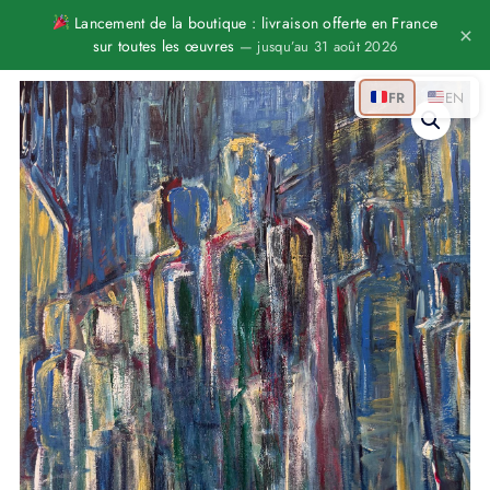
Aller
Lancement de la boutique : livraison offerte en France
×
sur toutes les œuvres
— jusqu’au 31 août 2026
au
contenu
quantité
FR
EN
de
Présences