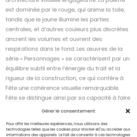
est dominée par le rouge, qui anime la toile,
tandis que le jaune illumine les parties
centrales, et d’autres couleurs plus discrètes
ancrent les volumes et ouvrent des
respirations dans le fond. Les œuvres de la
série « Personnages » se caractérisent par un
équilibre subtil entre l’énergie du trait et la
rigueur de la construction, ce qui confère à
Fête une cohérence visuelle remarquable.
Fête se distingue ainsi par sa capacité à faire
d’un thème classique un espace
Gérer le consentement
d’expérimentation plastique, où les formes et
Pour offrir les meilleures expériences, nous utilisons des
les couleurs se transforment en émotions et
technologies telles que les cookies pour stocker et/ou accéder aux
informations des appareils. Le fait de consentir à ces technologies
en mouvements.