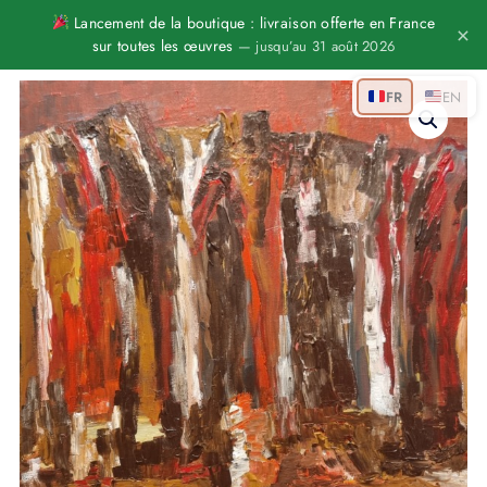
Aller
Lancement de la boutique : livraison offerte en France
×
sur toutes les œuvres
— jusqu’au 31 août 2026
au
contenu
quantité
FR
EN
de
Recueillement