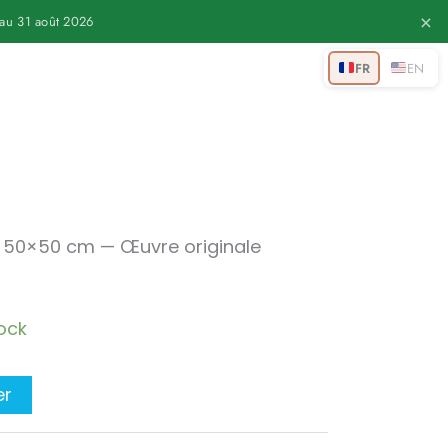
×
au 31 août 2026
FR
EN
 — 50×50 cm — Œuvre originale
tock
er