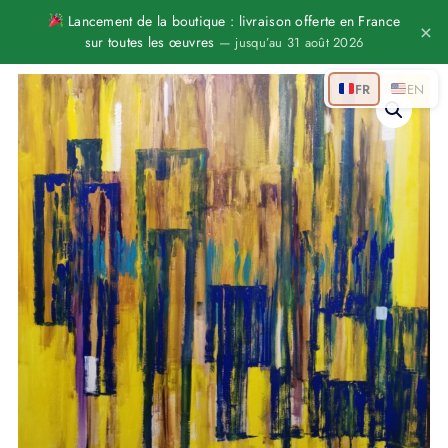
Aller
Lancement de la boutique : livraison offerte en France
×
sur toutes les œuvres
— jusqu’au 31 août 2026
au
contenu
quantité
FR
EN
de
Vitraux