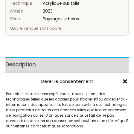
Technique
Acrylique sur toile
Année
2023
Série
Paysages urbains
Œuvre vendue sans cadre.
Description
Avis (0)
Gérer le consentement
Pour offrir les meilleures expériences, nous utilisons des
Quand la lumière bleue inonde l’espace, le
technologies telles que les cookies pour stocker et/ou accéder aux
informations des appareils. Le fait de consentir à ces technologies
sacré devient palpable.
nous permettra de traiter des données telles que le comportement
de navigation ou les ID uniques sur ce site. Le fait de ne pas
consentir ou de retirer son consentement peut avoir un effet négatif
sur certaines caractéristiques et fonctions.